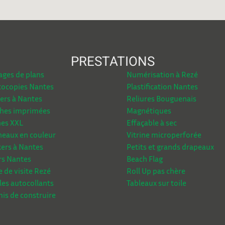
PRESTATIONS
ages de plans
Numérisation à Rezé
ocopies Nantes
Plastification Nantes
ers à Nantes
Reliures Bouguenais
ches imprimées
Magnétiques
es XXL
Effaçable à sec
eaux en couleur
Vitrine microperforée
kers à Nantes
Petits et grands drapeaux
rs Nantes
Beach Flag
e de visite Rezé
Roll Up pas chère
les autocollants
Tableaux sur toile
is de construire