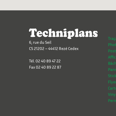
Traç
6, rue du Seil
Phot
CS 21202 – 44412 Rezé Cedex
Post
Affi
Tél. 02 40 89 47 22
Bâch
Fax 02 40 89 22 87
Pann
Stic
Flye
Cart
Viny
Perm