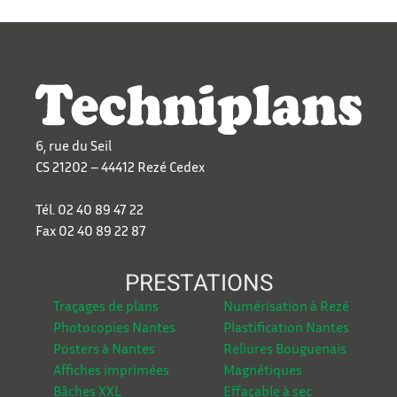
6, rue du Seil
CS 21202 – 44412 Rezé Cedex
Tél. 02 40 89 47 22
Fax 02 40 89 22 87
PRESTATIONS
Traçages de plans
Numérisation à Rezé
Photocopies Nantes
Plastification Nantes
Posters à Nantes
Reliures Bouguenais
Affiches imprimées
Magnétiques
Bâches XXL
Effaçable à sec